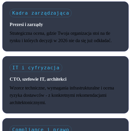
Kadra zarządzająca
Prezesi i zarządy
Strategiczna ocena, gdzie Twoja organizacja stoi na tle
rynku i których decyzji w 2026 nie da się już odkładać.
IT i cyfryzacja
CTO, szefowie IT, architekci
Wzorce techniczne, wymagania infrastrukturalne i ocena
ryzyka dostawców - z konkretnymi rekomendacjami
architektonicznymi.
Compliance i prawo