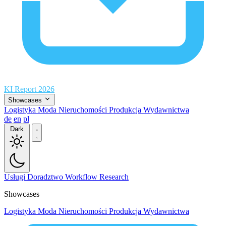
KI Report 2026
Showcases
Logistyka
Moda
Nieruchomości
Produkcja
Wydawnictwa
de
en
pl
Dark
Usługi
Doradztwo
Workflow
Research
Showcases
Logistyka
Moda
Nieruchomości
Produkcja
Wydawnictwa