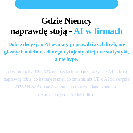
ANNUAL ASSESSMENT 2026 · JUŻ DOSTĘPNY
Gdzie Niemcy
naprawdę stoją -
AI w firmach
Dobre decyzje o AI wymagają prawdziwych liczb, nie
głośnych obietnic - dlatego cytujemy oficjalne statystyki,
a nie hype.
AI w firmach 2026: 26% niemieckich firm już korzysta z AI - ale co
naprawdę robią, co hamuje resztę i co zmienia akt UE o AI od sierpnia
2026? Nasz Annual Assessment dostarcza dane, kontekst i
rekomendacje dla średnich firm.
Pobierz raport teraz