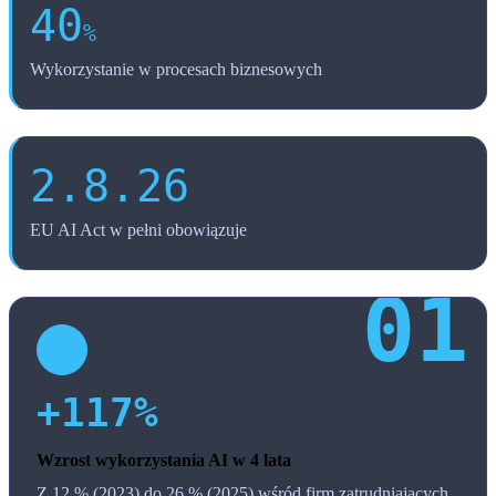
40
%
Wykorzystanie w procesach biznesowych
2.8.26
EU AI Act w pełni obowiązuje
+117%
Wzrost wykorzystania AI w 4 lata
Z 12 % (2023) do 26 % (2025) wśród firm zatrudniających