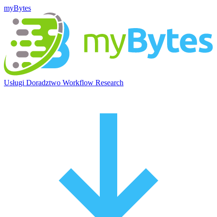
myBytes
Usługi
Doradztwo
Workflow
Research