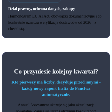
Dział prawny, ochrona danych, zakupy
Harmonogram EU AI Act, obowiązki dokumentacyjne i co
konkretnie oznacza weryfikacja dostawców od 2026 - z
checklistą.
Co przyniesie kolejny kwartał?
Kto pierwszy ma liczby, decyduje przed innymi -
każdy nowy raport trafia do Państwa
automatycznie.
Annual Assessment ukazuje się jako aktualizacja
kwartalna. Zapisz się teraz i otrzymuj każdy raport