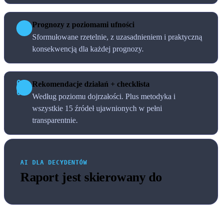
Prognozy z poziomami ufności
05
Sformułowane rzetelnie, z uzasadnieniem i praktyczną
konsekwencją dla każdej prognozy.
06-
Rekomendacje działań + checklista
08
Według poziomu dojrzałości. Plus metodyka i
wszystkie 15 źródeł ujawnionych w pełni
transparentnie.
AI DLA DECYDENTÓW
Raport jest skierowany do