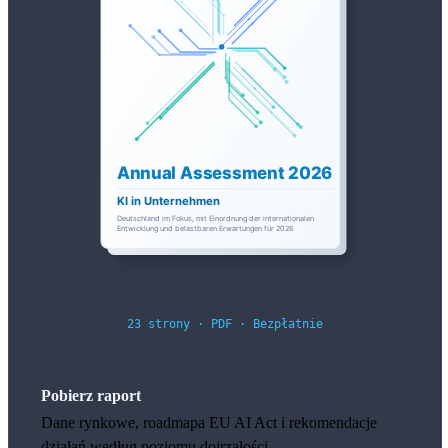
23 strony · PDF · Bezpłatnie
Pobierz raport
Dane rynkowe, roadmapa EU AI Act i rekomendacje
działań według poziomu dojrzałości