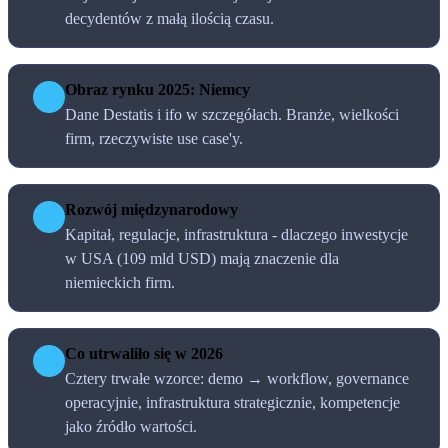
decydentów z małą ilością czasu.
Obraz rynku 2025: Niemcy
02
Dane Destatis i ifo w szczegółach. Branże, wielkości
firm, rzeczywiste use case'y.
Rozwój międzynarodowy
03
Kapitał, regulacje, infrastruktura - dlaczego inwestycje
w USA (109 mld USD) mają znaczenie dla
niemieckich firm.
Co utrwaliło się w 2026
04
Cztery trwałe wzorce: demo → workflow, governance
operacyjnie, infrastruktura strategicznie, kompetencje
jako źródło wartości.