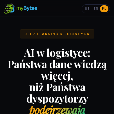
DE
EN
PL
DEEP LEARNING × LOGISTYKA
AI w logistyce:
Państwa dane wiedzą
więcej,
niż Państwa
dyspozytorzy
podejrzewają