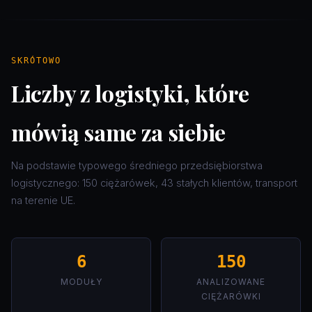
SKRÓTOWO
Liczby z logistyki, które
mówią same za siebie
Na podstawie typowego średniego przedsiębiorstwa
logistycznego: 150 ciężarówek, 43 stałych klientów, transport
na terenie UE.
6
150
MODUŁY
ANALIZOWANE
CIĘŻARÓWKI