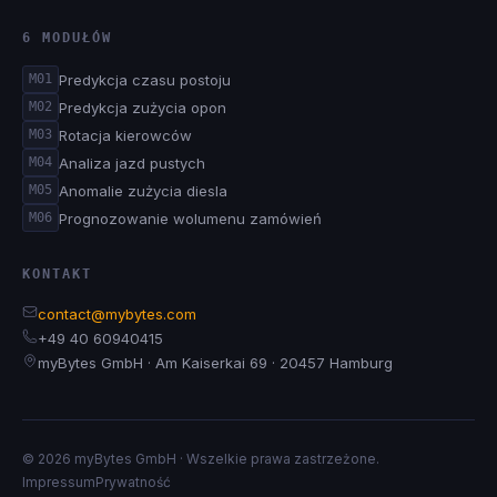
6 MODUŁÓW
Predykcja czasu postoju
M01
Predykcja zużycia opon
M02
Rotacja kierowców
M03
Analiza jazd pustych
M04
Anomalie zużycia diesla
M05
Prognozowanie wolumenu zamówień
M06
KONTAKT
contact@mybytes.com
+49 40 60940415
myBytes GmbH · Am Kaiserkai 69 · 20457 Hamburg
© 2026 myBytes GmbH · Wszelkie prawa zastrzeżone.
Impressum
Prywatność