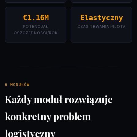
€1.16M
Elastyczny
POTENCJAŁ
CZAS TRWANIA PILOTA
OSZCZĘDNOŚCI/ROK
6 MODUŁÓW
Każdy moduł rozwiązuje
konkretny problem
logistyczny