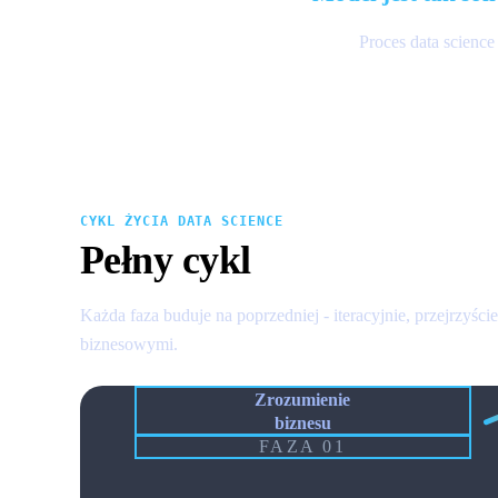
Proces data science
CYKL ŻYCIA DATA SCIENCE
Pełny cykl
Każda faza buduje na poprzedniej - iteracyjnie, przejrzyści
biznesowymi.
Zrozumienie
biznesu
FAZA 01