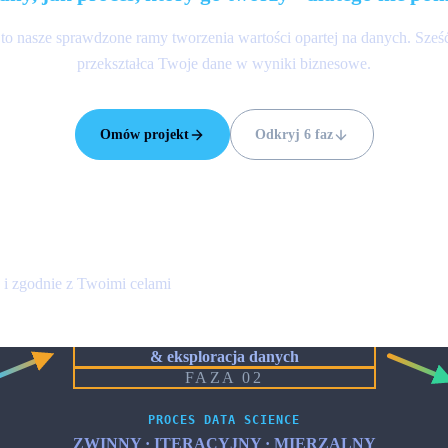
 to nasze sprawdzone ramy tworzenia wartości opartej na danych. Sześ
przekształca Twoje dane w wyniki biznesowe.
Omów projekt
Odkryj 6 faz
e i zgodnie z Twoimi celami
Pozyskiwanie
& eksploracja danych
FAZA 02
PROCES DATA SCIENCE
ZWINNY · ITERACYJNY · MIERZALNY