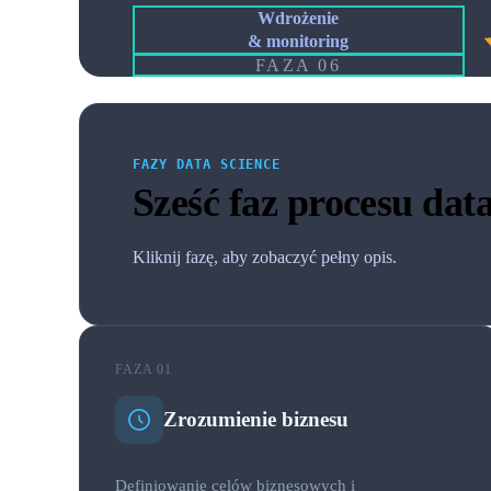
Wdrożenie
& monitoring
FAZA 06
FAZY DATA SCIENCE
Sześć faz procesu data
Kliknij fazę, aby zobaczyć pełny opis.
FAZA 01
Zrozumienie biznesu
Definiowanie celów biznesowych i