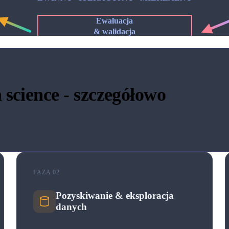
Ewaluacja
& walidacja
FAZA 05
 science - szczegółowo
FAZA 02
Pozyskiwanie & eksploracja
danych