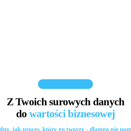
CYKL DATA SCIENCE
Z Twoich surowych danych
do
wartości biznesowej
idny, jak proces, który go tworzy - dlatego nie po