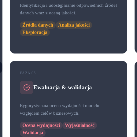
Identyfikacja i udostępnianie odpowiednich źródeł
danych wraz z oceną jakości.
Źródła danych
Analiza jakości
Eksploracja
FAZA 05
Ewaluacja & walidacja
Rygorystyczna ocena wydajności modelu
względem celów biznesowych.
Ocena wydajności
Wyjaśnialność
Walidacja