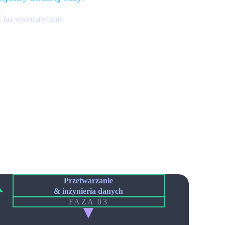
ć faz systematycznie
Przetwarzanie
& inżynieria danych
FAZA 03