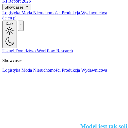
KI Report 2026
Showcases
Logistyka
Moda
Nieruchomości
Produkcja
Wydawnictwa
de
en
pl
Dark
Usługi
Doradztwo
Workflow
Research
Showcases
Logistyka
Moda
Nieruchomości
Produkcja
Wydawnictwa
Model jest tak sol