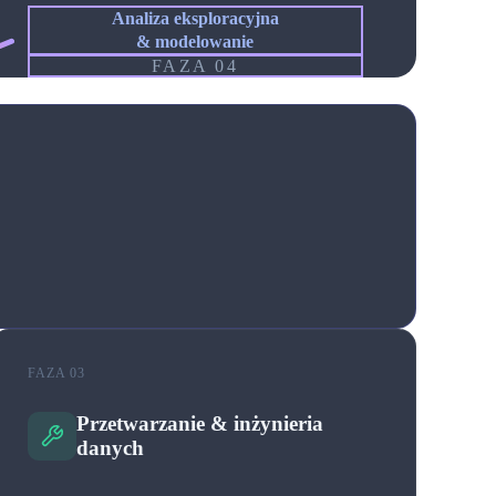
Analiza eksploracyjna
& modelowanie
FAZA 04
FAZA 03
Przetwarzanie & inżynieria
danych