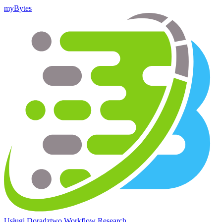
myBytes
Usługi
Doradztwo
Workflow
Research