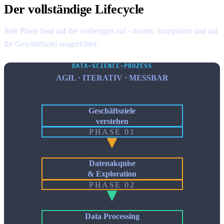
Der vollständige Lifecycle
Jede Phase baut auf der vorherigen auf - iterativ, transparent und auf
Ihr Geschäftsziel ausgerichtet.
DATA-SCIENCE-PROZESS
AGIL · ITERATIV · MESSBAR
Geschäftsziele
verstehen
PHASE 01
Datenakquise
& Exploration
PHASE 02
Data Processing