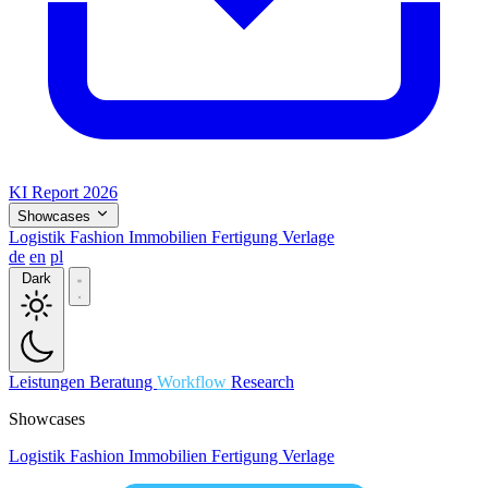
KI Report 2026
Showcases
Logistik
Fashion
Immobilien
Fertigung
Verlage
de
en
pl
Dark
Leistungen
Beratung
Workflow
Research
Showcases
Logistik
Fashion
Immobilien
Fertigung
Verlage