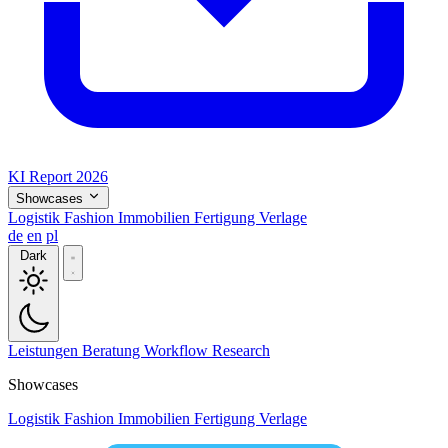
KI Report 2026
Showcases
Logistik
Fashion
Immobilien
Fertigung
Verlage
de
en
pl
Dark
Leistungen
Beratung
Workflow
Research
Showcases
Logistik
Fashion
Immobilien
Fertigung
Verlage