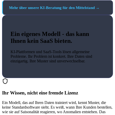
Mehr über unsere KI-Beratung für den Mittelstand
Ein eigenes Modell - das kann
Ihnen kein SaaS bieten.
KI-Plattformen und SaaS-Tools lösen allgemeine
Probleme. Ihr Problem ist konkret. Ihre Daten sind
einzigartig. Ihre Muster sind unverwechselbar.
Ihr Wissen, nicht eine fremde Lizenz
Ein Modell, das auf Ihren Daten trainiert wird, kennt Muster, die
keine Standardsoftware sieht. Es weiß, wann Ihre Kunden bestellen,
wie sie auf Saisonalität reagieren, wo Anomalien entstehen. Das