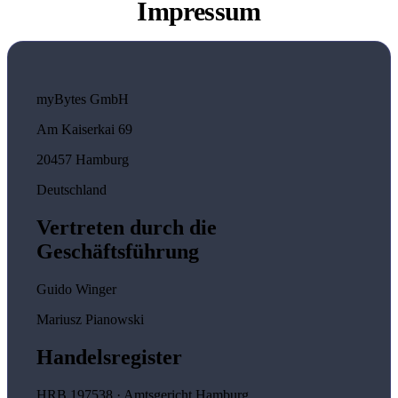
Impressum
myBytes GmbH
Am Kaiserkai 69
20457 Hamburg
Deutschland
Vertreten durch die
Geschäftsführung
Guido Winger
Mariusz Pianowski
Handelsregister
HRB 197538 · Amtsgericht Hamburg