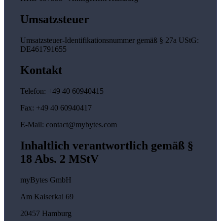
Umsatzsteuer
Umsatzsteuer-Identifikationsnummer gemäß § 27a UStG:
DE461791655
Kontakt
Telefon: +49 40 60940415
Fax: +49 40 60940417
E-Mail: contact@mybytes.com
Inhaltlich verantwortlich gemäß §
18 Abs. 2 MStV
myBytes GmbH
Am Kaiserkai 69
20457 Hamburg