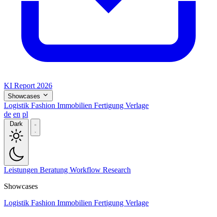
KI Report 2026
Showcases
Logistik
Fashion
Immobilien
Fertigung
Verlage
de
en
pl
Dark
Leistungen
Beratung
Workflow
Research
Showcases
Logistik
Fashion
Immobilien
Fertigung
Verlage