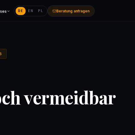
DE
EN
PL
Beratung anfragen
ses
6
och vermeidbar