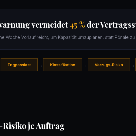
warnung vermeidet
45 %
der Vertragss
ine Woche Vorlauf reicht, um Kapazität umzuplanen, statt Pönale zu 
→
→
→
→
Engpasslast
Klassifikation
Verzugs-Risiko
Risiko je Auftrag