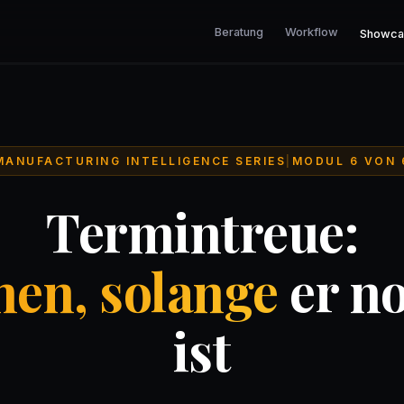
Beratung
Workflow
Showca
MANUFACTURING INTELLIGENCE SERIES
|
MODUL 6 VON 
Termintreue:
hen, solange
er n
ist