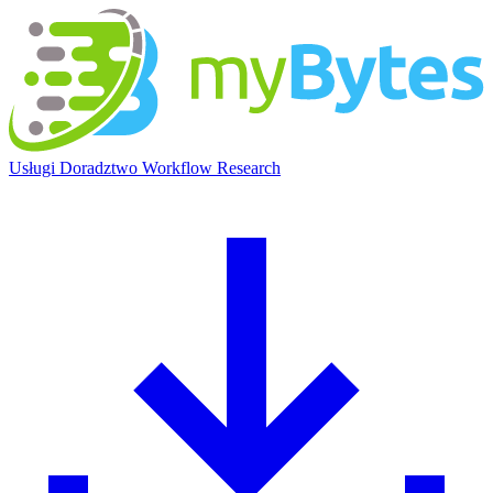
myBytes
Usługi
Doradztwo
Workflow
Research