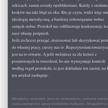
szkicach, zanim zostały opublikowane. Każdy z siedmiu
kroków ma taki błąd na oku. Kto je czyta, widzi więc mn
ideologię metodyczną, a bardziej zobowiązanie wobec
samych siebie. Protokół nie odfiltrowuje konkurencji, le
nasz własny pośpiech.
Jeśli zechcesz przejąć, dostosować lub skrytykować pro
do własnej pracy, cieszy nas to. Repozytorium towarzys
jest na to otwarte. A jeśli weźmiesz za złe któreś z
postawionych tu twierdzeń, bo nie wytrzymuje kontroli
według reguł protokołu, to jest dokładnie ten zarzut, na 
ten artykuł zasługuje.
Niezależny recenzent: jeszcze nieobsadzony (zostanie wskaz
osoba zewnętrzna spoza środowiska myBytes). 48-godzinny 