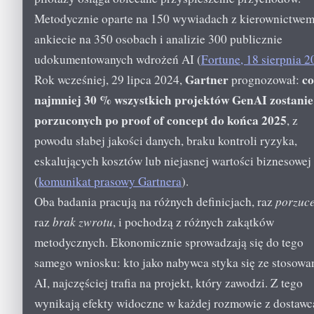
Metodycznie oparte na 150 wywiadach z kierownictwem
ankiecie na 350 osobach i analizie 300 publicznie
udokumentowanych wdrożeń AI (
Fortune, 18 sierpnia 
Gartner
co
Rok wcześniej, 29 lipca 2024,
prognozował:
najmniej 30 % wszystkich projektów GenAI zostanie
porzuconych po proof of concept do końca 2025
, z
powodu słabej jakości danych, braku kontroli ryzyka,
eskalujących kosztów lub niejasnej wartości biznesowej
(
komunikat prasowy Gartnera
).
Oba badania pracują na różnych definicjach, raz
porzuc
raz
brak zwrotu
, i pochodzą z różnych zakątków
metodycznych. Ekonomicznie sprowadzają się do tego
samego wniosku: kto jako nabywca styka się ze stosow
AI, najczęściej trafia na projekt, który zawodzi. Z tego
wynikają efekty widoczne w każdej rozmowie z dostawc