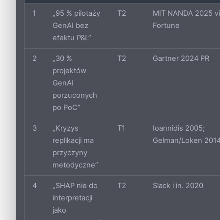
1
„95 % pilotaży
T2
MIT NANDA 2025 vi
GenAI bez
Fortune
efektu P&L”
2
„30 %
T2
Gartner 2024 PR
projektów
GenAI
porzuconych
po PoC”
3
„Kryzys
T1
Ioannidis 2005;
replikacji ma
Gelman/Loken 201
przyczyny
metodyczne”
4
„SHAP nie do
T2
Slack i in. 2020
interpretacji
jako