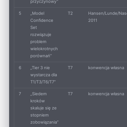
przyczynowy”
5
„Model
T2
Hansen/Lunde/Nas
Confidence
2011
Set
rozwiązuje
problem
wielokrotnych
porównań”
6
„Tier 3 nie
T7
konwencja własna
wystarcza dla
T1/T3/T6/T7”
7
„Siedem
T7
konwencja własna
kroków
skaluje się ze
stopniem
zobowiązania”