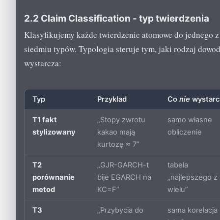
2.2 Claim Classification - typ twierdzenia
Klasyfikujemy każde twierdzenie atomowe do jednego z
siedmiu typów. Typologia steruje tym, jaki rodzaj dowo
wystarcza:
Typ
Przykład
Co
nie
wystarc
T1 fakt
„Stopy zwrotu
samo własne
stylizowany
kakao mają
obliczenie
kurtozę ≈ 7”
T2
„GJR-GARCH-t
tabela
porównanie
bije EGARCH na
„najlepszego z
metod
KC=F”
wielu”
T3
„Przybycia do
sama korelacja