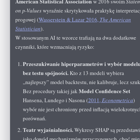
American Statistical Association
w 2016 swoim
State
on p-Values
wyraźnie skrytykowała praktykę interpretac
progowej (
Wasserstein & Lazar 2016,
The American
Statistician
).
W stosowanym AI te wzorce trafiają na dwa dodatkowe
czynniki, które wzmacniają ryzyko:
Przeszukiwanie hiperparametrów i wybór model
bez testu spójności.
Kto z 13 modeli wybiera
„najlepszy” model backtestu, nie kalibruje, lecz szuk
Model Confidence Set
Bez procedury takiej jak
Hansena, Lundego i Nasona (
2011,
Econometrica
)
wybór nie jest chroniony przed inflacją wielokrotnyc
porównań.
Teatr wyjaśnialności.
Wykresy SHAP są przedstaw
jako dowód mechanizmów przyczynowych, choć mie