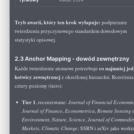
Tryb awarii, który ten krok wyłapuje:
podpieranie
twierdzenia przyczynowego standardem dowodowym
statystyki opisowej.
2.3 Anchor Mapping - dowód zewnętrzny
co najmniej jed
Każde twierdzenie atomowe potrzebuje
kotwicy zewnętrznej
z określonej hierarchii. Rozróżni
cztery poziomy (tiers):
Tier 1
, recenzowane:
Journal of Financial Economi
Journal of Finance
,
Econometrica
,
Remote Sensing 
Environment
,
Nature
,
Science
,
Journal of Commodit
Markets
,
Climatic Change
; SSRN i arXiv jako worki