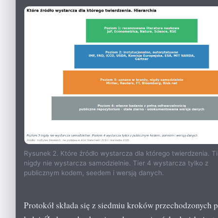
Rysunek 2. Które źródło wystarcza dla którego twierdzenia. Ti
nigdy nie wystarcza samodzielnie. Tier 4 wystarcza tylko z
publicznym kodem, seedem i wersją danych.
Protokół składa się z siedmiu kroków przechodzonych 