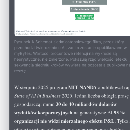
Rysunek 1: Schemat siedmiostopniowego filtra, przez który
przechodzi twierdzenie o AI, zanim zostanie opublikowane w
myBytes. Wartości procentowe retencji na wykresie są
heurystyczne, nie zmierzone. Pokazują rząd wielkości efektu, 
sekwencja siedmiu kroków wywiera na pozostałą publikowaln
resztę.
MIT NANDA
W sierpniu 2025 program
opublikował rap
State of AI in Business 2025
. Jedna liczba obiegła prasę
30 do 40 miliardów dolarów
gospodarczą: mimo
wydatków korporacyjnych
95 %
na generatywne AI
organizacji nie widzi mierzalnego efektu P&L
. Tylko
pilotaży osiąga obiecane przyspieszenie przychodów.