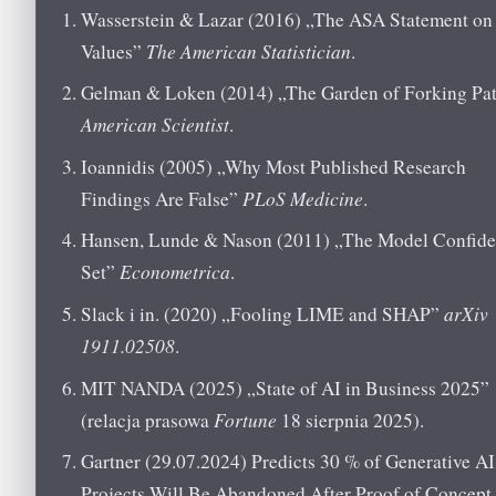
Wasserstein & Lazar (2016) „The ASA Statement on
Values”
The American Statistician
.
Gelman & Loken (2014) „The Garden of Forking Pa
American Scientist
.
Ioannidis (2005) „Why Most Published Research
Findings Are False”
PLoS Medicine
.
Hansen, Lunde & Nason (2011) „The Model Confid
Set”
Econometrica
.
Slack i in. (2020) „Fooling LIME and SHAP”
arXiv
1911.02508
.
MIT NANDA (2025) „State of AI in Business 2025”
(relacja prasowa
Fortune
18 sierpnia 2025).
Gartner (29.07.2024) Predicts 30 % of Generative AI
Projects Will Be Abandoned After Proof of Concept