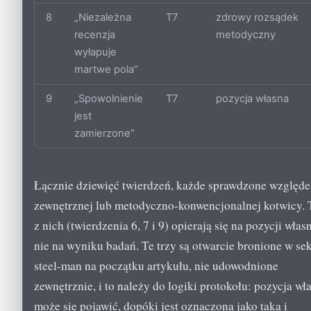
8
„Niezależna
T7
zdrowy rozsądek
recenzja
metodyczny
wyłapuje
martwe pola”
9
„Spowolnienie
T7
pozycja własna
jest
zamierzone”
Łącznie dziewięć twierdzeń, każde sprawdzone względ
zewnętrznej lub metodyczno-konwencjonalnej kotwicy. 
z nich (twierdzenia 6, 7 i 9) opierają się na pozycji własn
nie na wyniku badań. Te trzy są otwarcie bronione w sek
steel-man na początku artykułu, nie udowodnione
zewnętrznie, i to należy do logiki protokołu: pozycja wł
może się pojawić, dopóki jest oznaczona jako taka i