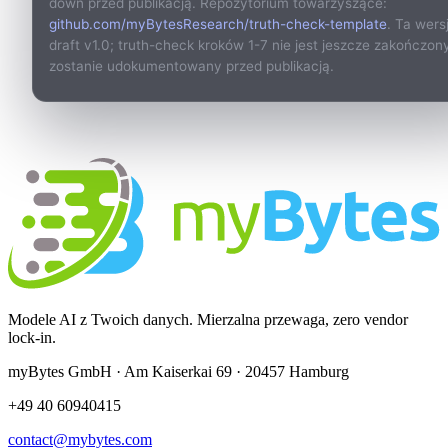
down przed publikacją. Repozytorium towarzyszące:
github.com/myBytesResearch/truth-check-template
. Ta wers
draft v1.0; truth-check kroków 1-7 nie jest jeszcze zakończony
zostanie udokumentowany przed publikacją.
Modele AI z Twoich danych. Mierzalna przewaga, zero vendor
lock-in.
myBytes GmbH · Am Kaiserkai 69 · 20457 Hamburg
+49 40 60940415
contact@mybytes.com