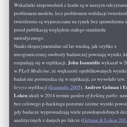
Wskaźniki niepowodzeń z leadu są w naszym odczytani
problemem modelu, lecz problemem walidacji twierdzeń
twierdzenia są wypuszczane na rynek bez sprawdzenia i
przed publikacją względem stałego standardu
metodycznego.
Nauki eksperymentalne od lat wiedzą, jak szybko z
nieograniczonej swobody badawczej powstają wyniki, k
John Ioannidis
rozpadają się w replikacji.
wykazał w 2
w
PLoS Medicine
, że większość opublikowanych wynik
badań nie potwierdza się w replikacji, co wywołało tzw.
Andrew Gelman i E
kryzys replikacji
(
Ioannidis 2005
).
Loken
ukuli w 2014 termin
garden of forking paths
: naw
bez celowego p-hackingu pozornie istotne wyniki powst
gdy badacze wyprowadzają wiele prawdopodobnych dec
analitycznych z danych po fakcie (
Gelman & Loken 201