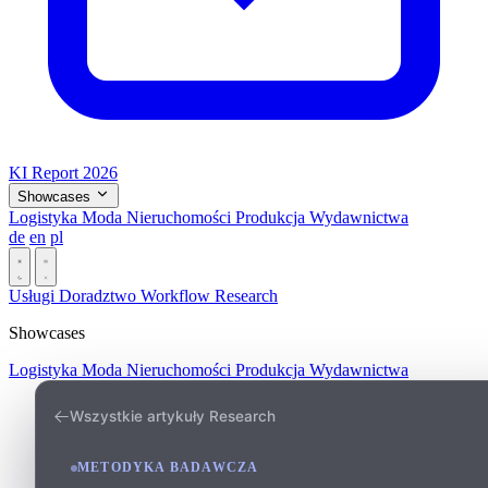
KI Report 2026
Showcases
Logistyka
Moda
Nieruchomości
Produkcja
Wydawnictwa
de
en
pl
Dark
Usługi
Doradztwo
Workflow
Research
Showcases
Logistyka
Moda
Nieruchomości
Produkcja
Wydawnictwa
Wszystkie artykuły Research
METODYKA BADAWCZA