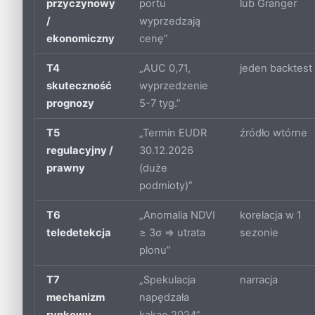
przyczynowy
portu
lub Granger
/
wyprzedzają
ekonomiczny
cenę”
T4
„AUC 0,71,
jeden backtest
skuteczność
wyprzedzenie
prognozy
5-7 tyg.”
T5
„Termin EUDR
źródło wtórne
regulacyjny /
30.12.2026
prawny
(duże
podmioty)”
T6
„Anomalia NDVI
korelacja w 1
teledetekcja
≥ 3σ ⇒ utrata
sezonie
plonu”
T7
„Spekulacja
narracja
mechanizm
napędzała
rynkowy
kakao 2024”