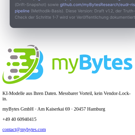
(Drift-Snapshot) sowie
github.com/myBytesResearch/eudr-ris
pipeline
(Methodik-Basis). Diese Version: Draft v1.2, der Truth-
Check der Schritte 1-7 wird vor Veröffentlichung dokumentiert
KI-Modelle aus Ihren Daten. Messbarer Vorteil, kein Vendor-Lock-
in.
myBytes GmbH · Am Kaiserkai 69 · 20457 Hamburg
+49 40 60940415
contact@mybytes.com