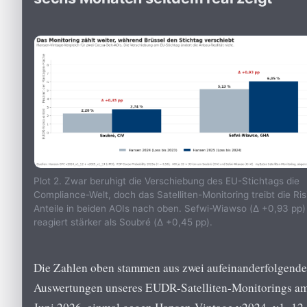
Plot 2. Zwar beruhigt die Verschiebung des EU-Stichtags die
Compliance-Welt, doch das Satelliten-Monitoring treibt die Ris
Anteile in beiden AOIs nach oben. Sefwi-Wiawso (Δ +0,93 pp)
reagiert stärker als Soubré (Δ +0,45 pp).
Die Zahlen oben stammen aus zwei aufeinanderfolgend
Auswertungen unseres EUDR-Satelliten-Monitorings am