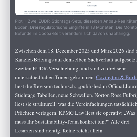
Plot 1. Zwei EUDR-Stichtags-Sets, dieselben Anbau-Realitäte
Boden. Drei regulatorische Eingriffe in 18 Monaten. Die Monito
Befunde im Cocoa-Belt verändern sich davon unabhängig.
Zwischen dem 18. Dezember 2025 und März 2026 sind 
Kanzlei-Briefings auf demselben Sachverhalt aufgesetzt
zweiten EUDR-Verschiebung, und sind zu drei sehr
unterschiedlichen Tönen gekommen.
Covington & Burl
liest die Revision technisch: „published in Official Journ
Stichtags-Tabellen, neue Schwellen. Norton Rose Fulbri
liest sie strukturell: was die Vereinfachungen tatsächlic
Pflichten verlagern. KPMG Law liest sie operativ: „Was
muss Ihr Sustainability-Team konkret tun?“ Alle drei
Lesarten sind richtig. Keine reicht allein.