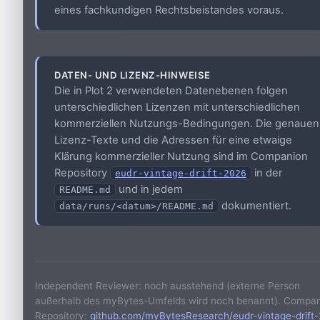
eines fachkundigen Rechtsbeistandes voraus.
DATEN- UND LIZENZ-HINWEISE
Die in Plot 2 verwendeten Datenebenen folgen
unterschiedlichen Lizenzen mit unterschiedlichen
kommerziellen Nutzungs-Bedingungen. Die genauen
Lizenz-Texte und die Adressen für eine etwaige
Klärung kommerzieller Nutzung sind im Companion
Repository
in der
eudr-vintage-drift-2026
und in jedem
README.md
dokumentiert.
data/runs/<datum>/README.md
Independent Reviewer: noch ausstehend (externe Person
außerhalb des myBytes-Umfelds wird noch benannt). Compa
Repository:
github.com/myBytesResearch/eudr-vintage-drift