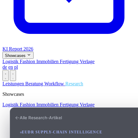
KI Report 2026
Showcases
Logistik
Fashion
Immobilien
Fertigung
Verlage
de
en
pl
Dark
Leistungen
Beratung
Workflow
Research
Showcases
Logistik
Fashion
Immobilien
Fertigung
Verlage
Alle Research-Artikel
EUDR SUPPLY-CHAIN INTELLIGENCE