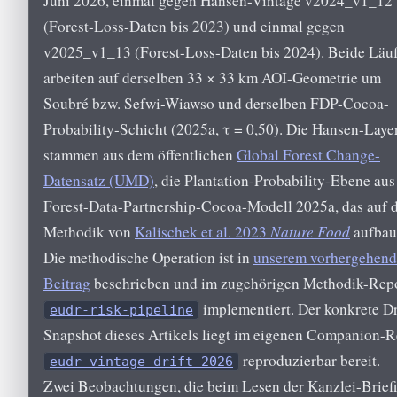
Juni 2026, einmal gegen Hansen-Vintage v2024_v1_12
(Forest-Loss-Daten bis 2023) und einmal gegen
v2025_v1_13 (Forest-Loss-Daten bis 2024). Beide Läu
arbeiten auf derselben 33 × 33 km AOI-Geometrie um
Soubré bzw. Sefwi-Wiawso und derselben FDP-Cocoa-
Probability-Schicht (2025a, τ = 0,50). Die Hansen-Laye
stammen aus dem öffentlichen
Global Forest Change-
Datensatz (UMD)
, die Plantation-Probability-Ebene au
Forest-Data-Partnership-Cocoa-Modell 2025a, das auf 
Methodik von
Kalischek et al. 2023
Nature Food
aufbau
Die methodische Operation ist in
unserem vorhergehen
Beitrag
beschrieben und im zugehörigen Methodik-Rep
implementiert. Der konkrete Dr
eudr-risk-pipeline
Snapshot dieses Artikels liegt im eigenen Companion-
reproduzierbar bereit.
eudr-vintage-drift-2026
Zwei Beobachtungen, die beim Lesen der Kanzlei-Brief