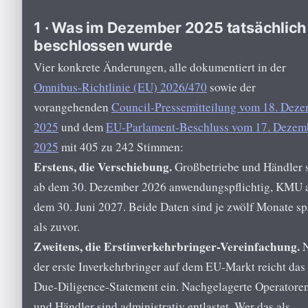
1 · Was im Dezember 2025 tatsächlich
beschlossen wurde
Vier konkrete Änderungen, alle dokumentiert in der
Omnibus-Richtlinie (EU) 2026/470
sowie der
vorangehenden
Council-Pressemitteilung vom 18. Dez
2025
und dem
EU-Parlament-Beschluss vom 17. Dezem
2025
mit 405 zu 242 Stimmen:
Erstens, die Verschiebung.
Großbetriebe und Händler 
ab dem 30. Dezember 2026 anwendungspflichtig, KMU 
dem 30. Juni 2027. Beide Daten sind je zwölf Monate sp
als zuvor.
Zweitens, die Erstinverkehrbringer-Vereinfachung.
N
der erste Inverkehrbringer auf dem EU-Markt reicht das
Due-Diligence-Statement ein. Nachgelagerte Operatore
und Händler sind administrativ entlastet. Wer das als