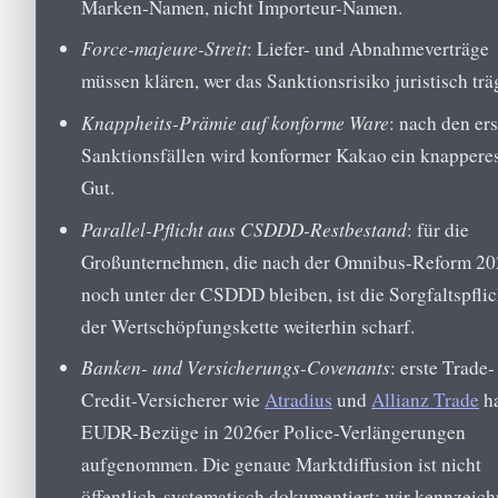
Marken-Namen, nicht Importeur-Namen.
Force-majeure-Streit
: Liefer- und Abnahmeverträge
müssen klären, wer das Sanktionsrisiko juristisch trä
Knappheits-Prämie auf konforme Ware
: nach den er
Sanktionsfällen wird konformer Kakao ein knappere
Gut.
Parallel-Pflicht aus CSDDD-Restbestand
: für die
Großunternehmen, die nach der Omnibus-Reform 2
noch unter der CSDDD bleiben, ist die Sorgfaltspflic
der Wertschöpfungskette weiterhin scharf.
Banken- und Versicherungs-Covenants
: erste Trade-
Credit-Versicherer wie
Atradius
und
Allianz Trade
h
EUDR-Bezüge in 2026er Police-Verlängerungen
aufgenommen. Die genaue Marktdiffusion ist nicht
öffentlich-systematisch dokumentiert; wir kennzeic