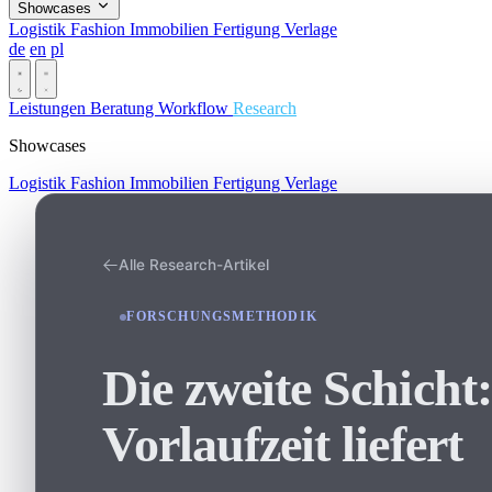
Showcases
Logistik
Fashion
Immobilien
Fertigung
Verlage
de
en
pl
Dark
Leistungen
Beratung
Workflow
Research
Showcases
Logistik
Fashion
Immobilien
Fertigung
Verlage
Alle Research-Artikel
FORSCHUNGSMETHODIK
Die zweite Schicht
Vorlaufzeit liefert