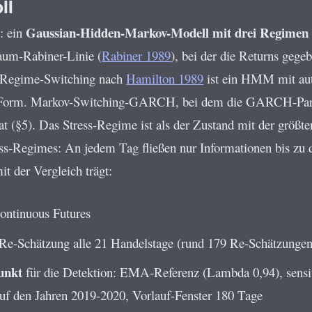
ll
Gaussian-Hidden-Markov-Modell mit drei Regimen
t: ein
aum-Rabiner-Linie (
Rabiner 1989
), bei der die Returns geg
e Regime-Switching nach
Hamilton 1989
ist ein HMM mit auto
ons-Form. Markov-Switching-GARCH, bei dem die GARCH-Param
at (§5). Das Stress-Regime ist als der Zustand mit der größten
ss-Regimes: An jedem Tag fließen nur Informationen bis zu d
it der Vergleich trägt:
Continuous Futures
Re-Schätzung alle 21 Handelstage (rund 179 Re-Schätzungen
unkt
für die Detektion: EMA-Referenz (Lambda 0,94), sensiti
auf den Jahren 2019-2020, Vorlauf-Fenster 180 Tage