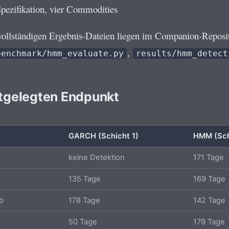
Spezifikation, vier Commodities
 vollständigen Ergebnis-Dateien liegen im Companion-Repos
,
benchmark/hmm_evaluate.py
results/hmm_detect
stgelegten Endpunkt
GARCH (Schicht 1)
HMM (Sch
k
keine Detektion
171 Tage
135 Tage
169 Tage
b
178 Tage
142 Tage
50 Tage
179 Tage