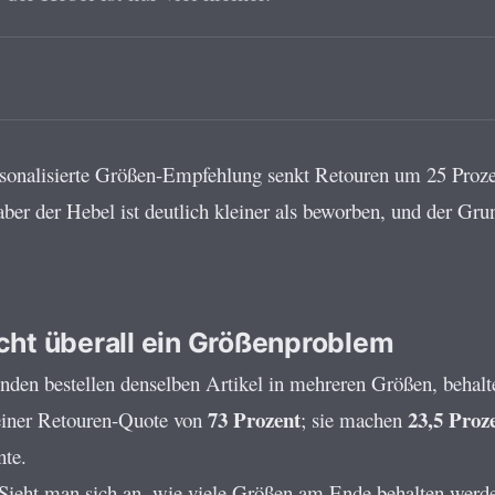
personalisierte Größen-Empfehlung senkt Retouren um 25 Pro
 aber der Hebel ist deutlich kleiner als beworben, und der Gr
nicht überall ein Größenproblem
en bestellen denselben Artikel in mehreren Größen, behalte
73 Prozent
23,5 Proz
 einer Retouren-Quote von
; sie machen
nte.
Sieht man sich an, wie viele Größen am Ende behalten werden