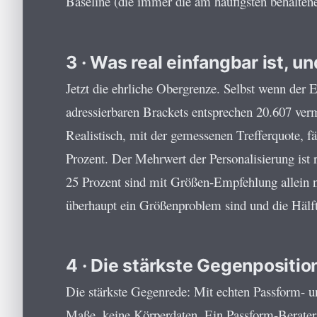
Baseline (die immer die am häufigsten behaltene
3 · Was real einfangbar ist, u
Jetzt die ehrliche Obergrenze. Selbst wenn der E
adressierbaren Brackets entsprechen 20.607 ver
Realistisch, mit der gemessenen Trefferquote, f
Prozent. Der Mehrwert der Personalisierung ist 
25 Prozent sind mit Größen-Empfehlung allein n
überhaupt ein Größenproblem sind und die Hälfte
4 · Die stärkste Gegenpositio
Die stärkste Gegenrede: Mit echten Passform- 
Maße, keine Körperdaten. Ein Passform-Berater