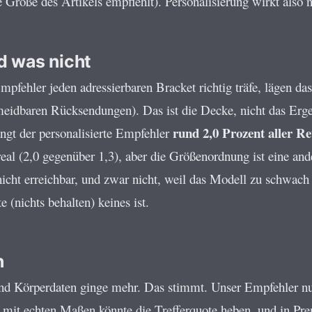
 Größe des Artikels empfiehlt). Personalisierung wirkt also n
nd was nicht
mpfehler jeden adressierbaren Bracket richtig träfe, lägen da
meidbaren Rücksendungen). Das ist die Decke, nicht das Erge
rund 2,0 Prozent aller R
ängt der personalisierte Empfehler
real (2,0 gegenüber 1,3), aber die Größenordnung ist eine and
icht erreichbar, und zwar nicht, weil das Modell zu schwach 
 (nichts behalten) keines ist.
n
und Körperdaten ginge mehr. Das stimmt. Unser Empfehler nu
 mit echten Maßen könnte die Trefferquote heben, und in 