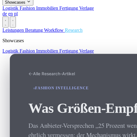
Showcases
Logistik
Fashion
Immobilien
Fertigung
Verlage
de
en
pl
Dark
Leistungen
Beratung
Workflow
Research
Showcases
Logistik
Fashion
Immobilien
Fertigung
Verlage
Alle Research-Artikel
FASHION INTELLIGENCE
Was Größen-Empfeh
Das Anbieter-Versprechen „25 Prozent weni
ehrlich vermessen: der Mechanismus wirkt, d