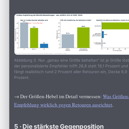
Abbildung 3. Nur „genau eine Größe behalten" ist je Größe lös
der personalisierte Empfehler trifft 28,8 statt 19,1 Prozent und
fängt realistisch rund 2 Prozent aller Retouren ein, Decke 6,9
Prozent.
→ Der Größen-Hebel im Detail vermessen:
Was Größen
Empfehlung wirklich gegen Retouren ausrichtet
.
5 · Die stärkste Gegenposition