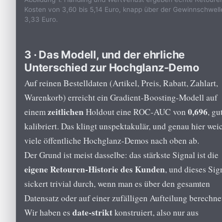
Kosten von 3,60 bis 5,14 Euro, knapp über der Gewinnschwell
3,33 Euro.
3 · Das Modell, und der ehrliche
Unterschied zur Hochglanz-Demo
Auf reinen Bestelldaten (Artikel, Preis, Rabatt, Zahlart,
Warenkorb) erreicht ein Gradient-Boosting-Modell auf
zeitlichen
0,696
einem
Holdout eine ROC-AUC von
, gu
kalibriert. Das klingt unspektakulär, und genau hier wei
viele öffentliche Hochglanz-Demos nach oben ab.
Der Grund ist meist dasselbe: das stärkste Signal ist die
eigene Retouren-Historie des Kunden
, und dieses Sig
sickert trivial durch, wenn man es über den gesamten
Datensatz oder auf einer zufälligen Aufteilung berechne
date-strikt
Wir haben es
konstruiert, also nur aus