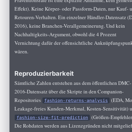
Präventionsrate ist eine explizite Annahme, kein gemess
Effekt). Keine Körper- oder Passform-Daten, nur Kauf- 
Retouren-Verhalten. Ein einzelner Händler-Datensatz 
2016), keine Branchen-Verallgemeinerung. Und kein
Nachhaltigkeits-Argument, obwohl die 4 Prozent
Vernichtung dafür der offensichtliche Anknüpfungspun
wären.
Reproduzierbarkeit
Sämtliche Zahlen entstehen aus dem öffentlichen DMC-
2016-Datensatz über die Skripte in den Companion-
Repositories
(EDA, Mod
fashion-returns-analysis
Leakage-freies Kunden-Merkmal, Kosten-Sensitivität) 
(Größen-Empfehler
fashion-size-fit-prediction
Die Rohdaten werden aus Lizenzgründen nicht mitgelief