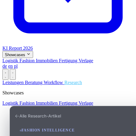
KI Report 2026
Showcases
Logistik
Fashion
Immobilien
Fertigung
Verlage
de
en
pl
Dark
Leistungen
Beratung
Workflow
Research
Showcases
Logistik
Fashion
Immobilien
Fertigung
Verlage
Alle Research-Artikel
FASHION INTELLIGENCE