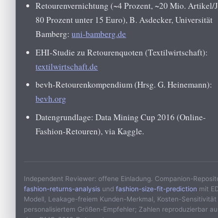
Retourenvernichtung (~4 Prozent, ~20 Mio. Artikel/J
80 Prozent unter 15 Euro), B. Asdecker, Universität
Bamberg:
uni-bamberg.de
EHI-Studie zu Retourenquoten (Textilwirtschaft):
textilwirtschaft.de
bevh-Retourenkompendium (Hrsg. G. Heinemann):
bevh.org
Datengrundlage: Data Mining Cup 2016 (Online-
Fashion-Retouren), via Kaggle.
Independent Reviewer: offene Einladung. Companion-Reposit
fashion-returns-analysis
und
fashion-size-fit-prediction
mit E
Modell, Leakage-freiem Kunden-Merkmal, Kosten-Sensitivität
personalisiertem Größen-Empfehler; Zahlen reproduzierbar au