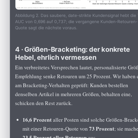
Abbildung 2. Das saubere, date-strikte Kundensignal hebt die 
AUC von 0,696 auf 0,737; die vergangene Kunden-Retouren-
Quote sagt die nächste voraus.
4 · Größen-Bracketing: der konkrete
Hebel, ehrlich vermessen
Ein verbreitetes Versprechen lautet, personalisierte Grö
Empfehlung senke Retouren um 25 Prozent. Wir haben 
am Bracketing-Verhalten geprüft: Kunden bestellen
denselben Artikel in mehreren Größen, behalten eine,
schicken den Rest zurück.
16,6 Prozent
aller Posten sind solche Größen-Brack
73 Prozent
mit einer Retouren-Quote von
; sie mach
23,5 Prozent aller Retouren
aus.